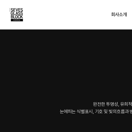
회사소개
완전한 투명성, 유희적
눈에띄는 식별표시, 기호 및 빛의흐름과 